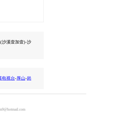
(沙溪壹加壹)-沙
溪电视台
-
厚山
-
岗
m9@hotmail.com