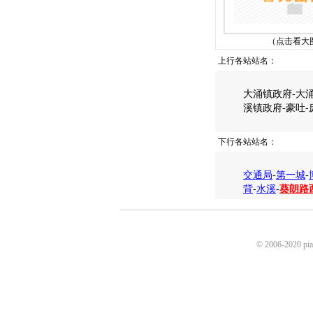
（点击看大
上行各站站名：
大涌镇政府-大涌
溪镇政府-豪吐-
下行各站站名：
交通局
-
第一城
-
背
-
水溪
-
葵朗路
© 2006-2020 p