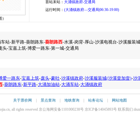
首站末站：
大涌镇政府-交通局
运行时间：
(大涌镇政府—交通局|06:30-19:00)
图）
车站-新平路-葵朗路东-
葵朗路西
-水溪-岗背-厚山-沙溪电视台-沙溪服装城
庞头-宝嘉上筑-博爱一路东-第一城-交通局
博爱一路东
-
宝嘉上筑
-
庞头
-
豪吐
-
沙溪镇政府
-
沙溪服装城(沙溪壹加壹)
-
沙
西
-
葵朗路东
-
新平路
-
大涌加油站
-
大涌车站
-
大涌镇政府
关于票价网
|
景点查询
|
地铁查询
|
站务论坛
|
网站地图
iaojia.cn, all rights reserved 京公海网安备1101000238号 京ICP备14045893号 联系我们:dnz