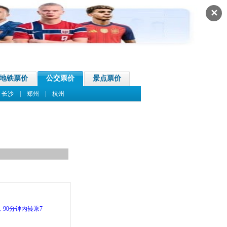
✕
地铁票价
公交票价
景点票价
|
长沙
|
郑州
|
杭州
90分钟内转乘7