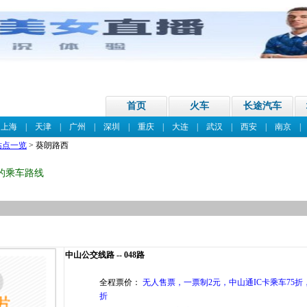
首页
火车
长途汽车
|
上海
|
天津
|
广州
|
深圳
|
重庆
|
大连
|
武汉
|
西安
|
南京
站点一览
> 葵朗路西
的乘车路线
中山公交线路 -- 048路
全程票价：
无人售票，一票制2元，中山通IC卡乘车75折，
折