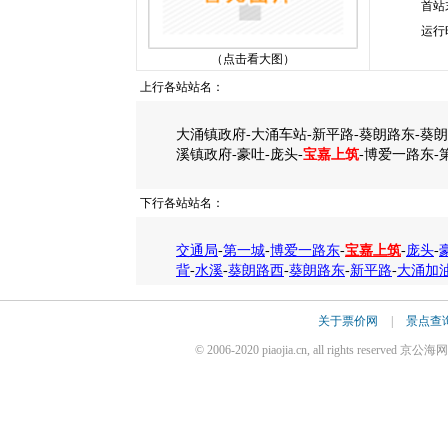
首站
运行
（点击看大图）
上行各站站名：
大涌镇政府-大涌车站-新平路-葵朗路东-葵朗
溪镇政府-豪吐-庞头-
宝嘉上筑
-博爱一路东-
下行各站站名：
交通局
-
第一城
-
博爱一路东
-
宝嘉上筑
-
庞头
-
背
-
水溪
-
葵朗路西
-
葵朗路东
-
新平路
-
大涌加
关于票价网
|
景点查
© 2006-2020 piaojia.cn, all rights reserv