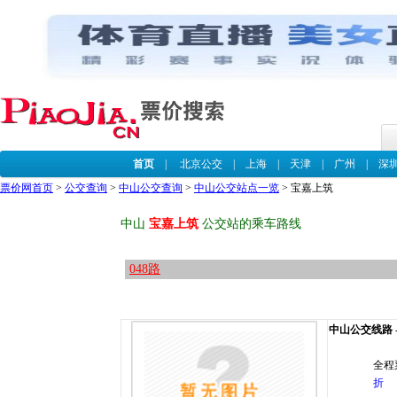
首页
|
北京公交
|
上海
|
天津
|
广州
|
深
票价网首页
>
公交查询
>
中山公交查询
>
中山公交站点一览
> 宝嘉上筑
中山
宝嘉上筑
公交站的乘车路线
048路
中山公交线路 --
全程
折