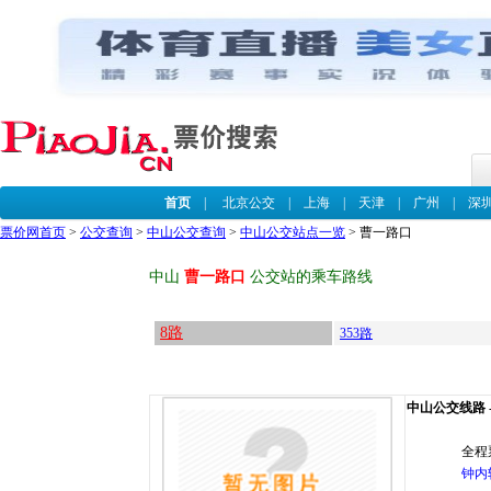
首页
|
北京公交
|
上海
|
天津
|
广州
|
深
票价网首页
>
公交查询
>
中山公交查询
>
中山公交站点一览
> 曹一路口
中山
曹一路口
公交站的乘车路线
8路
353路
中山公交线路 -
全程
钟内