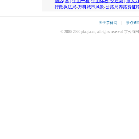
酒店(⑤)
-
中山一桥
-
中山体校(交通局)
-
市人
行政执法局
-
万科城市风景
-
公路局养路费征
关于票价网
|
景点查
© 2006-2020 piaojia.cn, all rights reserv