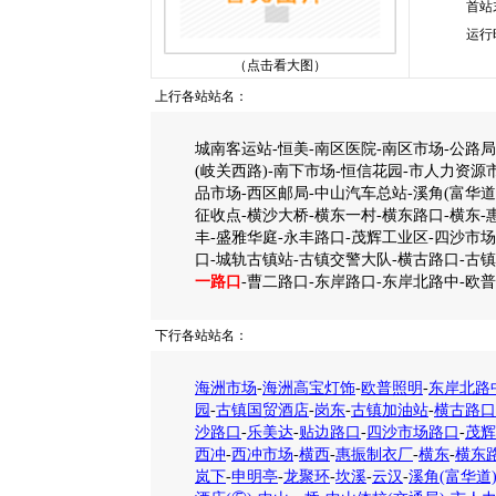
首站
运行
（点击看大图）
上行各站站名：
城南客运站-恒美-南区医院-南区市场-公路
(岐关西路)-南下市场-恒信花园-市人力资源市
品市场-西区邮局-中山汽车总站-溪角(富华道
征收点-横沙大桥-横东一村-横东路口-横东-
丰-盛雅华庭-永丰路口-茂辉工业区-四沙市场
口-城轨古镇站-古镇交警大队-横古路口-古镇
一路口
-曹二路口-东岸路口-东岸北路中-欧
下行各站站名：
海洲市场
-
海洲高宝灯饰
-
欧普照明
-
东岸北路
园
-
古镇国贸酒店
-
岗东
-
古镇加油站
-
横古路口
沙路口
-
乐美达
-
贴边路口
-
四沙市场路口
-
茂辉
西冲
-
西冲市场
-
横西
-
惠振制衣厂
-
横东
-
横东
岚下
-
申明亭
-
龙聚环
-
坎溪
-
云汉
-
溪角(富华道