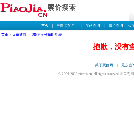
首页
|
售票点查询
|
车站查询
|
票价查询
|
火
首页
>
火车查询
>
G9062次列车时刻表
抱歉，没有查
关于票价网
|
景点查
© 2006-2020 piaojia.cn, all rights reserv