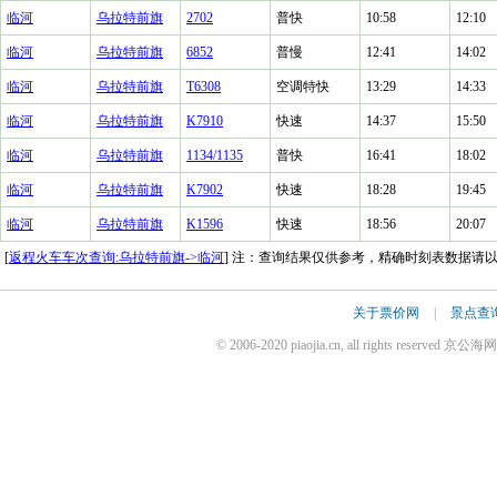
临河
乌拉特前旗
2702
普快
10:58
12:10
临河
乌拉特前旗
6852
普慢
12:41
14:02
临河
乌拉特前旗
T6308
空调特快
13:29
14:33
临河
乌拉特前旗
K7910
快速
14:37
15:50
临河
乌拉特前旗
1134/1135
普快
16:41
18:02
临河
乌拉特前旗
K7902
快速
18:28
19:45
临河
乌拉特前旗
K1596
快速
18:56
20:07
[
返程火车车次查询:乌拉特前旗->临河
] 注：查询结果仅供参考，精确时刻表数据请
关于票价网
|
景点查
© 2006-2020 piaojia.cn, all rights reserv