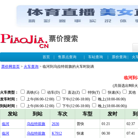
首页
|
售票点查询
|
车站查询
|
票价查询
|
火
票价网首页
>
火车查询
> 临河到乌拉特前旗的火车时刻表
临河到
(共筛选出
9
班火
火车类型：
高铁(G)
动车(D)
直达(Z)
特快(T)
快速(K)
其他
发车时间：
上午(06:00-12:00)
下午(12:00-18:00)
晚上(18:00-06:00)
到站时间：
上午(06:00-12:00)
下午(12:00-18:00)
晚上(18:00-06:00))
发站
到站
车次
车型
发时
到
临河
乌拉特前旗
2636
普快
01:21
02:37
临河
乌拉特前旗
K7912
快速
06:30
07:41