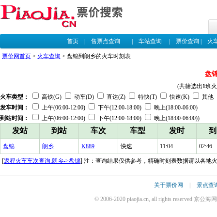
首页
|
售票点查询
|
车站查询
|
票价查询
|
火
票价网首页
>
火车查询
> 盘锦到朗乡的火车时刻表
盘
(共筛选出
1
班火
火车类型：
高铁(G)
动车(D)
直达(Z)
特快(T)
快速(K)
其他
发车时间：
上午(06:00-12:00)
下午(12:00-18:00)
晚上(18:00-06:00)
到站时间：
上午(06:00-12:00)
下午(12:00-18:00)
晚上(18:00-06:00))
发站
到站
车次
车型
发时
到
盘锦
朗乡
K889
快速
11:04
02:46
[
返程火车车次查询:朗乡->盘锦
] 注：查询结果仅供参考，精确时刻表数据请以各地
关于票价网
|
景点查
© 2006-2020 piaojia.cn, all rights reserv