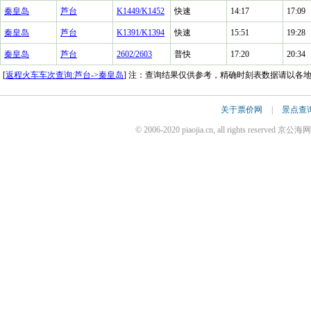
秦皇岛
芦台
K1449/K1452
快速
14:17
17:09
秦皇岛
芦台
K1391/K1394
快速
15:51
19:28
秦皇岛
芦台
2602/2603
普快
17:20
20:34
[
返程火车车次查询:芦台->秦皇岛
] 注：查询结果仅供参考，精确时刻表数据请以各
关于票价网
|
景点查
© 2006-2020 piaojia.cn, all rights reserv