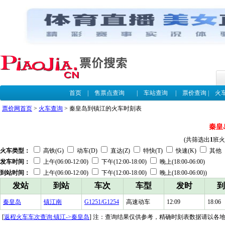
首页
|
售票点查询
|
车站查询
|
票价查询
|
火
票价网首页
>
火车查询
> 秦皇岛到镇江的火车时刻表
秦皇
(共筛选出
1
班火
火车类型：
高铁(G)
动车(D)
直达(Z)
特快(T)
快速(K)
其他
发车时间：
上午(06:00-12:00)
下午(12:00-18:00)
晚上(18:00-06:00)
到站时间：
上午(06:00-12:00)
下午(12:00-18:00)
晚上(18:00-06:00))
发站
到站
车次
车型
发时
到
秦皇岛
镇江南
G1251/G1254
高速动车
12:09
18:06
[
返程火车车次查询:镇江->秦皇岛
] 注：查询结果仅供参考，精确时刻表数据请以各