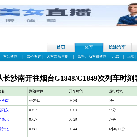
首页
火车
长途汽车
|
车站查询
|
票价查询
|
火车票预售期
|
高铁、动车组查询
|
北京
|
上海
从长沙南开往烟台G1848/G1849次列车时刻
站名
到达时间
开车时间
运行时间
长沙南
始发站
08:30
0分
岳阳东
09:03
09:05
33分
赤壁北
09:27
09:29
57分
咸宁北
09:42
09:44
1小时12分