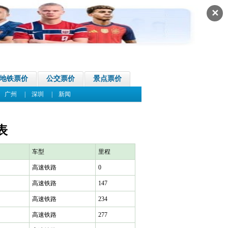
✕
地铁票价
公交票价
景点票价
|
广州
|
深圳
|
新闻
表
车型
里程
高速铁路
0
高速铁路
147
高速铁路
234
高速铁路
277