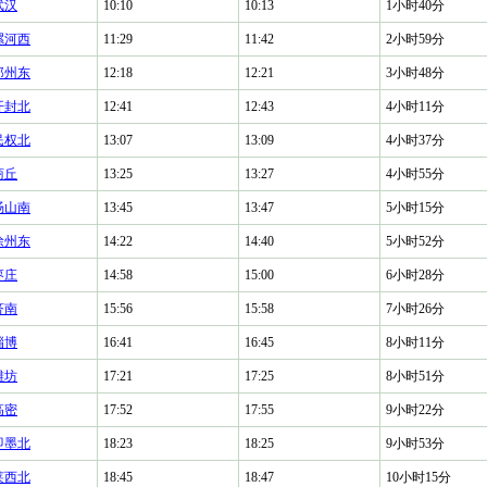
武汉
10:10
10:13
1小时40分
漯河西
11:29
11:42
2小时59分
郑州东
12:18
12:21
3小时48分
开封北
12:41
12:43
4小时11分
民权北
13:07
13:09
4小时37分
商丘
13:25
13:27
4小时55分
砀山南
13:45
13:47
5小时15分
徐州东
14:22
14:40
5小时52分
枣庄
14:58
15:00
6小时28分
济南
15:56
15:58
7小时26分
淄博
16:41
16:45
8小时11分
潍坊
17:21
17:25
8小时51分
高密
17:52
17:55
9小时22分
即墨北
18:23
18:25
9小时53分
莱西北
18:45
18:47
10小时15分