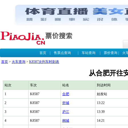
首页
|
售票点查询
|
车站查询
|
票价查询
|
火
首页
>
火车查询
>
K8587次列车时刻表
从合肥开往安
站次
车次
站名
到达时间
1
K8587
合肥
始发站
2
K8587
舒城
13:22
3
K8587
庐江
13:39
4
K8587
桐城
14:21