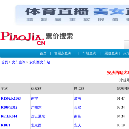
首页
|
售票点查询
|
车站查询
|
票价查询
|
火
首页
>
火车查询
>
安庆西火车站
安庆西站火
(小提
车次
始发站
终点站
到站时
K1562/K1563
南宁
济南
01:47
K309/K312
广州东
合肥
03:34
K611/K614
连云港东
南昌
04:34
K1071
北京西
安庆
05:19