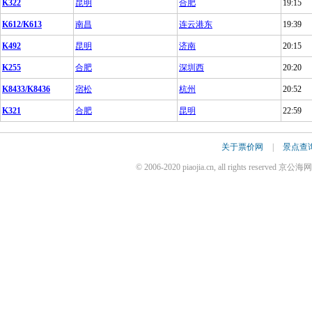
K322
昆明
合肥
19:15
K612/K613
南昌
连云港东
19:39
K492
昆明
济南
20:15
K255
合肥
深圳西
20:20
K8433/K8436
宿松
杭州
20:52
K321
合肥
昆明
22:59
关于票价网
|
景点查
© 2006-2020 piaojia.cn, all rights reserv