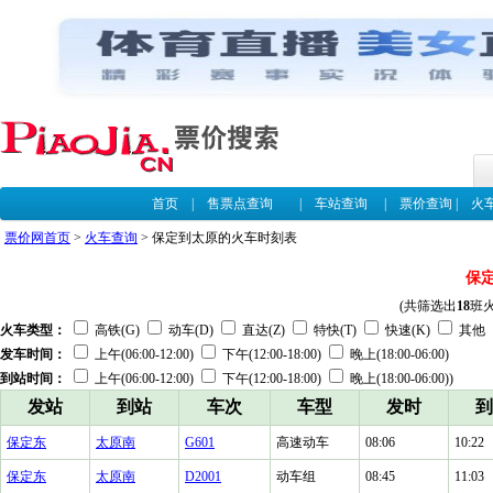
首页
|
售票点查询
|
车站查询
|
票价查询
|
火
票价网首页
>
火车查询
> 保定到太原的火车时刻表
保
(共筛选出
18
班
火车类型：
高铁(G)
动车(D)
直达(Z)
特快(T)
快速(K)
其他
发车时间：
上午(06:00-12:00)
下午(12:00-18:00)
晚上(18:00-06:00)
到站时间：
上午(06:00-12:00)
下午(12:00-18:00)
晚上(18:00-06:00))
发站
到站
车次
车型
发时
到
保定东
太原南
G601
高速动车
08:06
10:22
保定东
太原南
D2001
动车组
08:45
11:03