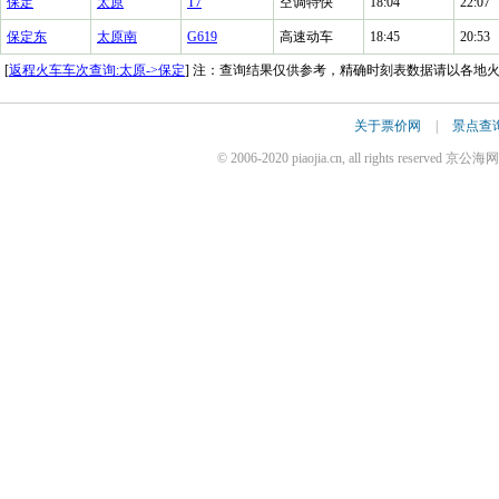
保定
太原
T7
空调特快
18:04
22:07
保定东
太原南
G619
高速动车
18:45
20:53
[
返程火车车次查询:太原->保定
] 注：查询结果仅供参考，精确时刻表数据请以各地
关于票价网
|
景点查
© 2006-2020 piaojia.cn, all rights reserv