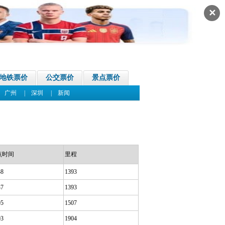
✕
地铁票价
公交票价
景点票价
|
广州
|
深圳
|
新闻
点时间
里程
38
1393
37
1393
05
1507
03
1904