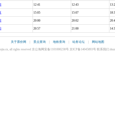
同
12:41
12:43
13:
原
15:05
15:07
18:
同
20:00
20:02
20:
阳
20:57
21:00
14:
关于票价网
|
景点查询
|
地铁查询
|
站务论坛
|
网站地图
iaojia.cn, all rights reserved 京公海网安备1101000238号 京ICP备14045893号 联系我们:dnz