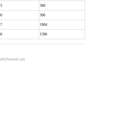
25
300
30
300
47
1904
30
1590
m9@hotmail.com