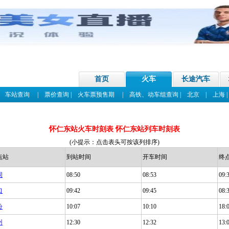
首页
火车
长途汽车
|
车站查询
|
票价查询
|
火车票预售期
|
高铁、动车组查询
|
北京
|
上海
怀仁东站火车时刻表 怀仁东站列车时刻表
(小提示：点击表头可按该列排序)
点站
到站时间
开车时间
终
同
08:50
08:53
09:
口
09:42
09:45
08:
汾
10:07
10:10
18:
州
12:30
12:32
13: