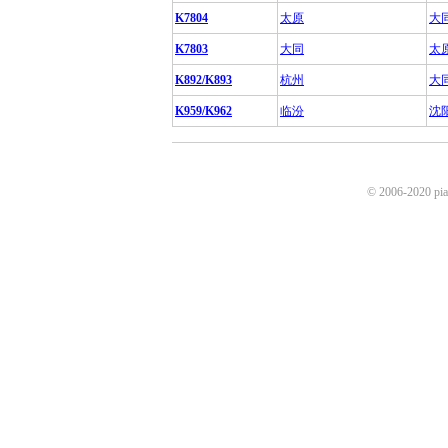
K7804
太原
大
K7803
大同
太
K892/K893
杭州
大
K959/K962
临汾
沈
© 2006-2020 p