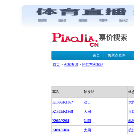
首页
|
售票点查询
首页
>
火车查询
>
怀仁东火车站
车次
始发站
终
K1366/K1367
汉口
大
K1365/K1368
大同
汉
K960/K961
沈阳
临
K891/K894
大同
杭