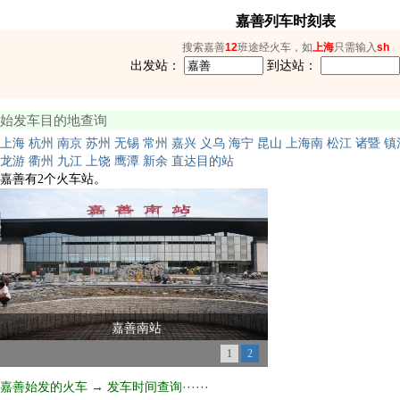
嘉善列车时刻表
搜索嘉善
12
班途经火车，如
上海
只需输入
sh
出发站：
到达站：
始发车目的地查询
上海
杭州
南京
苏州
无锡
常州
嘉兴
义乌
海宁
昆山
上海南
松江
诸暨
镇
龙游
衢州
九江
上饶
鹰潭
新余
直达目的站
嘉善有2个火车站。
嘉善南站
1
2
嘉善始发的火车 → 发车时间查询······