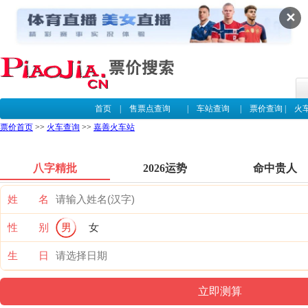
✕
首页
|
售票点查询
|
车站查询
|
票价查询
|
火
票价首页
>>
火车查询
>>
嘉善火车站
八字精批
2026运势
命中贵人
姓 名
性 别
男
女
生 日