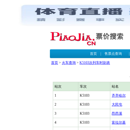
首页
|
售票点查询
首页
>
火车查询
>
K5103次列车时刻表
站次
车次
站名
1
K5103
齐齐哈尔
2
K5103
大民屯
3
K5103
昂昂溪
4
K5103
富拉尔基