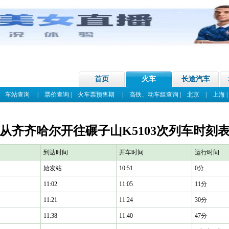
首页
火车
长途汽车
|
车站查询
|
票价查询
|
火车票预售期
|
高铁、动车组查询
|
北京
|
上海
从齐齐哈尔开往碾子山K5103次列车时刻
到达时间
开车时间
运行时间
始发站
10:51
0分
11:02
11:05
11分
11:21
11:24
30分
11:38
11:40
47分