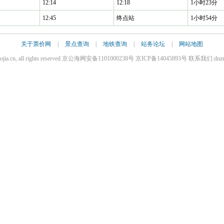
12:14
12:18
1小时23分
12:45
终点站
1小时54分
关于票价网
|
景点查询
|
地铁查询
|
站务论坛
|
网站地图
iaojia.cn, all rights reserved 京公海网安备1101000238号 京ICP备14045893号 联系我们:dnz