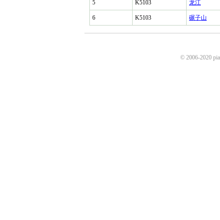
5
K5103
龙江
6
K5103
碾子山
© 2006-2020 p