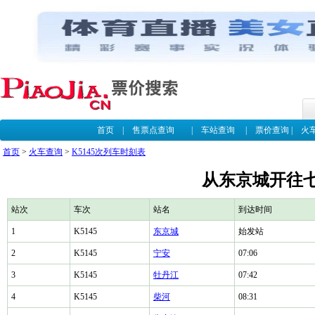
首页
|
售票点查询
|
车站查询
|
票价查询
|
火
首页
>
火车查询
>
K5145次列车时刻表
从东京城开往七
站次
车次
站名
到达时间
1
K5145
东京城
始发站
2
K5145
宁安
07:06
3
K5145
牡丹江
07:42
4
K5145
柴河
08:31