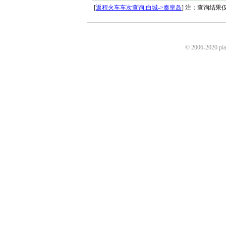
[
返程火车车次查询:白城->秦皇岛
] 注：查询结
© 2006-2020 p