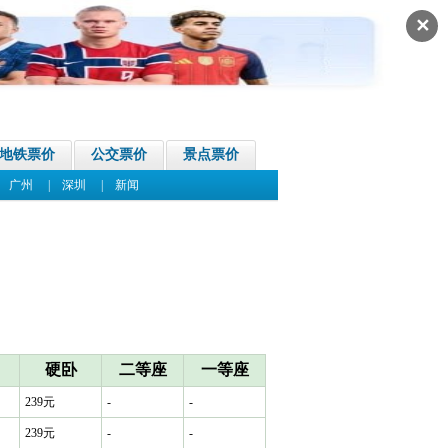
✕
地铁票价
公交票价
景点票价
|
广州
|
深圳
|
新闻
硬卧
二等座
一等座
239元
-
-
239元
-
-