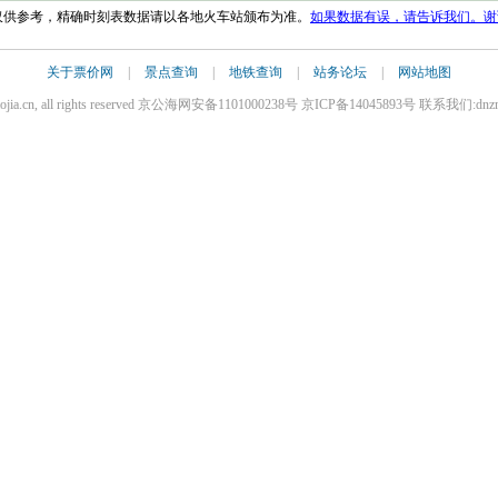
果仅供参考，精确时刻表数据请以各地火车站颁布为准。
如果数据有误，请告诉我们。谢
关于票价网
|
景点查询
|
地铁查询
|
站务论坛
|
网站地图
iaojia.cn, all rights reserved 京公海网安备1101000238号 京ICP备14045893号 联系我们:dnz