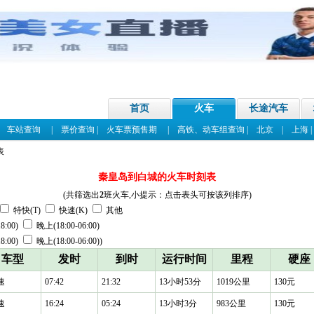
首页
火车
长途汽车
|
车站查询
|
票价查询
|
火车票预售期
|
高铁、动车组查询
|
北京
|
上海
表
秦皇岛到白城的火车时刻表
(共筛选出
2
班火车,小提示：点击表头可按该列排序)
特快(T)
快速(K)
其他
8:00)
晚上(18:00-06:00)
8:00)
晚上(18:00-06:00))
车型
发时
到时
运行时间
里程
硬座
速
07:42
21:32
13小时53分
1019公里
130元
速
16:24
05:24
13小时3分
983公里
130元