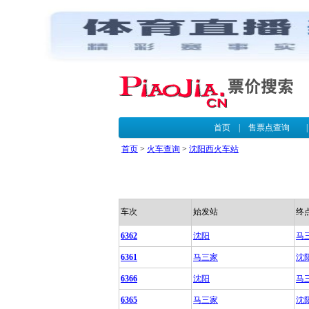
首页
|
售票点查询
首页
>
火车查询
>
沈阳西火车站
车次
始发站
终
6362
沈阳
马
6361
马三家
沈
6366
沈阳
马
6365
马三家
沈