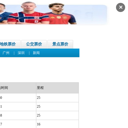
✕
地铁票价
公交票价
景点票价
|
广州
|
深圳
|
新闻
点时间
里程
50
25
41
25
48
25
17
16