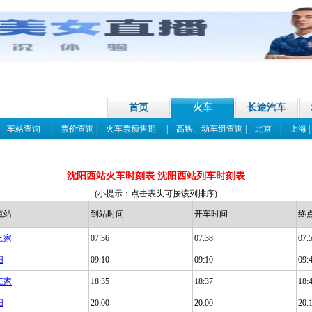
首页
火车
长途汽车
|
车站查询
|
票价查询
|
火车票预售期
|
高铁、动车组查询
|
北京
|
上海
沈阳西站火车时刻表 沈阳西站列车时刻表
(小提示：点击表头可按该列排序)
点站
到站时间
开车时间
终
三家
07:36
07:38
07:
阳
09:10
09:10
09:
三家
18:35
18:37
18:
阳
20:00
20:00
20: