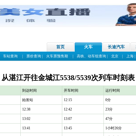
首页
火车
长途汽车
|
车站查询
|
票价查询
|
火车票预售期
|
高铁、动车组查询
|
北京
|
上海
从湛江开往金城江5538/5539次列车时刻表
到达时间
开车时间
运行时间
始发站
12:15
0分
12:38
12:42
23分
13:02
13:07
47分
13:41
13:45
1小时26分