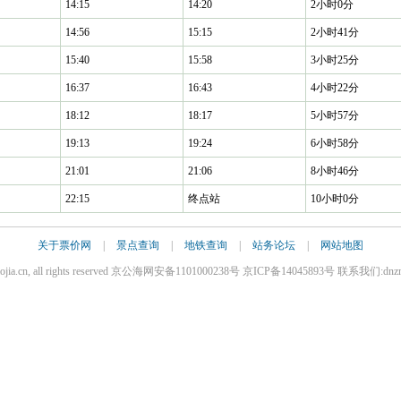
14:15
14:20
2小时0分
14:56
15:15
2小时41分
15:40
15:58
3小时25分
16:37
16:43
4小时22分
18:12
18:17
5小时57分
19:13
19:24
6小时58分
21:01
21:06
8小时46分
22:15
终点站
10小时0分
关于票价网
|
景点查询
|
地铁查询
|
站务论坛
|
网站地图
iaojia.cn, all rights reserved 京公海网安备1101000238号 京ICP备14045893号 联系我们:dnz