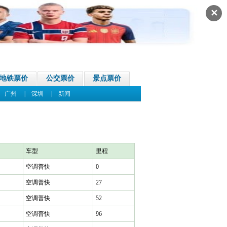
✕
地铁票价
公交票价
景点票价
|
广州
|
深圳
|
新闻
车型
里程
空调普快
0
空调普快
27
空调普快
52
空调普快
96