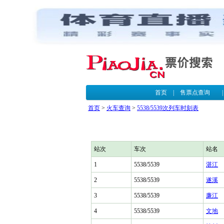
首页
|
售票点查询
首页
>
火车查询
>
5538/5539次列车时刻表
站次
车次
站名
1
5538/5539
湛江
2
5538/5539
遂溪
3
5538/5539
廉江
4
5538/5539
文地