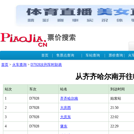
首页
|
售票点查询
|
车站查询
|
票价查询
|
火
首页
>
火车查询
>
D7928次列车时刻表
从齐齐哈尔南开往哈
站次
车次
站名
到达时间
1
D7928
齐齐哈尔南
始发站
2
D7928
大庆西
21:50
3
D7928
大庆东
22:02
4
D7928
肇东
22:29