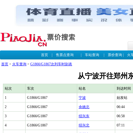
首页
|
售票点查询
|
车站查询
|
票价查询
|
火
首页
>
火车查询
>
G1866/G1867次列车时刻表
从宁波开往郑州东G
站次
车次
站名
到达时间
1
G1866/G1867
宁波
始发站
2
G1866/G1867
余姚北
06:44
3
G1866/G1867
绍兴东
06:58
4
G1866/G1867
绍兴北
07:11