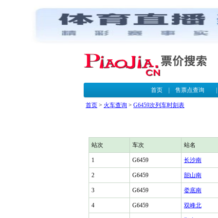
首页
|
售票点查询
首页
>
火车查询
>
G6459次列车时刻表
站次
车次
站名
1
G6459
长沙南
2
G6459
韶山南
3
G6459
娄底南
4
G6459
双峰北