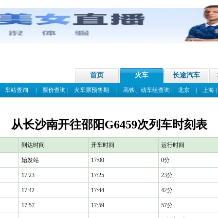
首页
火车
长途汽车
|
车站查询
|
票价查询
|
火车票预售期
|
高铁、动车组查询
|
北京
|
上海
从长沙南开往邵阳G6459次列车时刻表
到达时间
开车时间
运行时间
始发站
17:00
0分
17:23
17:25
23分
17:42
17:44
42分
17:57
17:59
57分