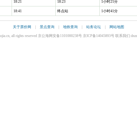
18:21
18:23
1小时21分
18:41
终点站
1小时41分
关于票价网
|
景点查询
|
地铁查询
|
站务论坛
|
网站地图
iaojia.cn, all rights reserved 京公海网安备1101000238号 京ICP备14045893号 联系我们:dnz