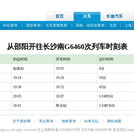
首页
火车
长途汽车
|
车站查询
|
票价查询
|
火车票预售期
|
高铁、动车组查询
|
北京
|
上海
从邵阳开往长沙南G6460次列车时刻表
到达时间
开车时间
运行时间
始发站
19:05
0分
19:24
19:26
19分
19:50
19:52
45分
20:05
20:07
1小时0分
20:41
终点站
1小时36分
关于票价网
|
景点查询
|
地铁查询
|
站务论坛
|
网站地图
iaojia.cn, all rights reserved 京公海网安备1101000238号 京ICP备14045893号 联系我们:dnz