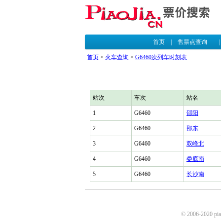
首页
|
售票点查询
首页
>
火车查询
>
G6460次列车时刻表
站次
车次
站名
1
G6460
邵阳
2
G6460
邵东
3
G6460
双峰北
4
G6460
娄底南
5
G6460
长沙南
© 2006-2020 p