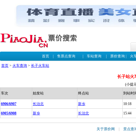
首页
|
售票点查询
|
车站查询
|
票价查询
|
火
首页
>
火车查询
>
长子火车站
长子站火
(小提
车次
始发站
终点站
到站时
6906/6907
长治北
新乡
10:18
6905/6908
新乡
长治北
15:44
关于票价网
|
景点查