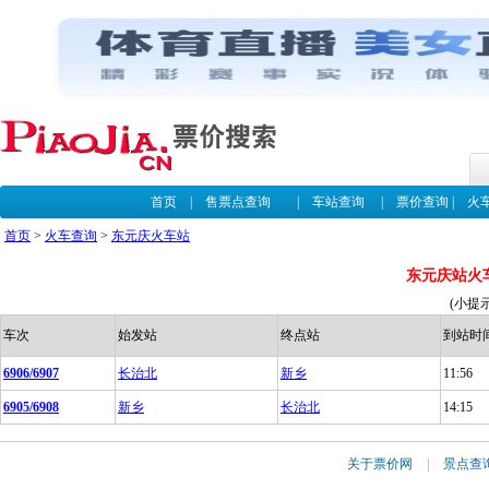
首页
|
售票点查询
|
车站查询
|
票价查询
|
火
首页
>
火车查询
>
东元庆火车站
东元庆站火
(小提
车次
始发站
终点站
到站时
6906/6907
长治北
新乡
11:56
6905/6908
新乡
长治北
14:15
关于票价网
|
景点查