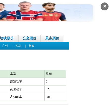
✕
地铁票价
公交票价
景点票价
|
广州
|
深圳
|
新闻
车型
里程
高速动车
0
高速动车
62
高速动车
281