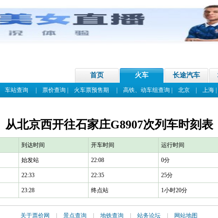
首页
火车
长途汽车
|
车站查询
|
票价查询
|
火车票预售期
|
高铁、动车组查询
|
北京
|
上海
从北京西开往石家庄G8907次列车时刻表
到达时间
开车时间
运行时间
始发站
22:08
0分
22:33
22:35
25分
23:28
终点站
1小时20分
关于票价网
|
景点查询
|
地铁查询
|
站务论坛
|
网站地图