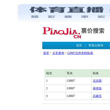
首页
|
售票点查询
首页
>
火车查询
>
G8907次列车时刻表
站次
车次
站名
1
G8907
北京西
2
G8907
涿州东
3
G8907
石家庄