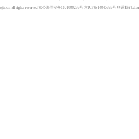
iaojia.cn, all rights reserved 京公海网安备1101000238号 京ICP备14045893号 联系我们:dnz