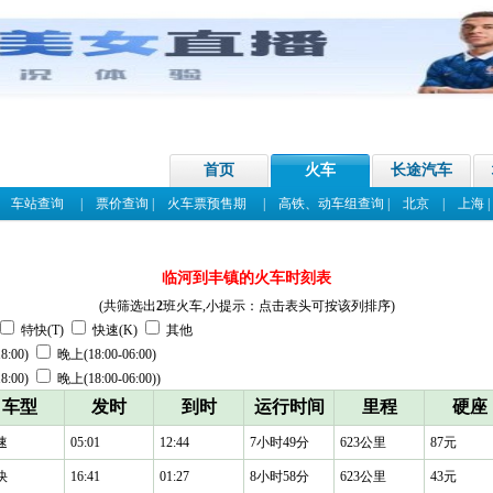
首页
火车
长途汽车
|
车站查询
|
票价查询
|
火车票预售期
|
高铁、动车组查询
|
北京
|
上海
临河到丰镇的火车时刻表
(共筛选出
2
班火车,小提示：点击表头可按该列排序)
特快(T)
快速(K)
其他
8:00)
晚上(18:00-06:00)
8:00)
晚上(18:00-06:00))
车型
发时
到时
运行时间
里程
硬座
速
05:01
12:44
7小时49分
623公里
87元
快
16:41
01:27
8小时58分
623公里
43元