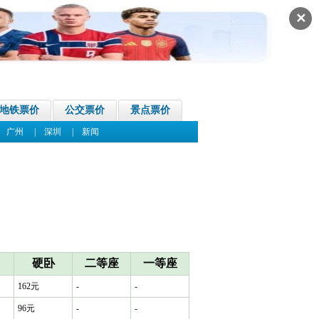
✕
地铁票价
公交票价
景点票价
|
广州
|
深圳
|
新闻
硬卧
二等座
一等座
162元
-
-
96元
-
-