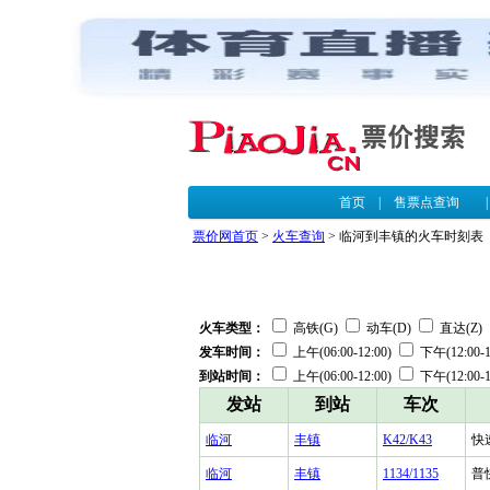
首页
|
售票点查询
票价网首页
>
火车查询
> 临河到丰镇的火车时刻表
火车类型：
高铁(G)
动车(D)
直达(Z)
发车时间：
上午(06:00-12:00)
下午(12:00-1
到站时间：
上午(06:00-12:00)
下午(12:00-1
发站
到站
车次
临河
丰镇
K42/K43
快
临河
丰镇
1134/1135
普