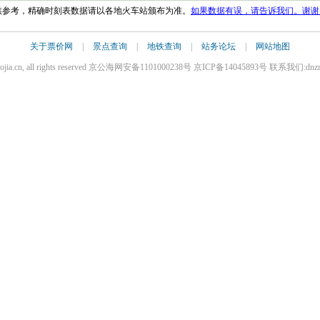
仅供参考，精确时刻表数据请以各地火车站颁布为准。
如果数据有误，请告诉我们。谢谢
关于票价网
|
景点查询
|
地铁查询
|
站务论坛
|
网站地图
iaojia.cn, all rights reserved 京公海网安备1101000238号 京ICP备14045893号 联系我们:dnz