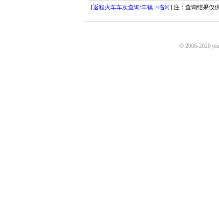
[
返程火车车次查询:丰镇->临河
] 注：查询结果
© 2006-2020 p