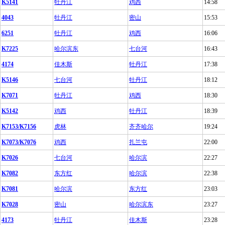
K5141
牡丹江
鸡西
14:58
4043
牡丹江
密山
15:53
6251
牡丹江
鸡西
16:06
K7225
哈尔滨东
七台河
16:43
4174
佳木斯
牡丹江
17:38
K5146
七台河
牡丹江
18:12
K7071
牡丹江
鸡西
18:30
K5142
鸡西
牡丹江
18:39
K7153/K7156
虎林
齐齐哈尔
19:24
K7073/K7076
鸡西
扎兰屯
22:00
K7026
七台河
哈尔滨
22:27
K7082
东方红
哈尔滨
22:38
K7081
哈尔滨
东方红
23:03
K7028
密山
哈尔滨东
23:27
4173
牡丹江
佳木斯
23:28