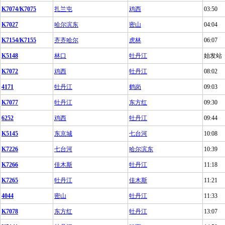
K7074/K7075
扎兰屯
鸡西
03:50
K7027
哈尔滨东
密山
04:04
K7154/K7155
齐齐哈尔
虎林
06:07
K5148
林口
牡丹江
始发站
K7072
鸡西
牡丹江
08:02
4171
牡丹江
鹤岗
09:03
K7077
牡丹江
东方红
09:30
6252
鸡西
牡丹江
09:44
K5145
东京城
七台河
10:08
K7226
七台河
哈尔滨东
10:39
K7266
佳木斯
牡丹江
11:18
K7265
牡丹江
佳木斯
11:21
4044
密山
牡丹江
11:33
K7078
东方红
牡丹江
13:07