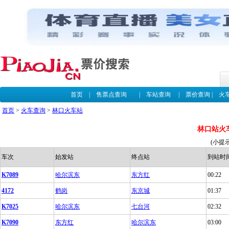
首页
|
售票点查询
|
车站查询
|
票价查询
|
火
首页
>
火车查询
>
林口火车站
林口站火
(小提
车次
始发站
终点站
到站时
K7089
哈尔滨东
东方红
00:22
4172
鹤岗
东京城
01:37
K7025
哈尔滨东
七台河
02:32
K7090
东方红
哈尔滨东
03:00