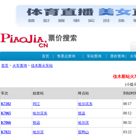
首页
|
售票点查询
|
车站查询
|
票价查询
|
火
首页
>
火车查询
>
佳木斯火车站
佳木斯站火
(小提
车次
始发站
终点站
到站时
K7202
同江
哈尔滨东
00:17
K7065
哈尔滨东
抚远
00:12
K7066
抚远
哈尔滨
00:32
K7021
哈尔滨
双鸭山
03:22