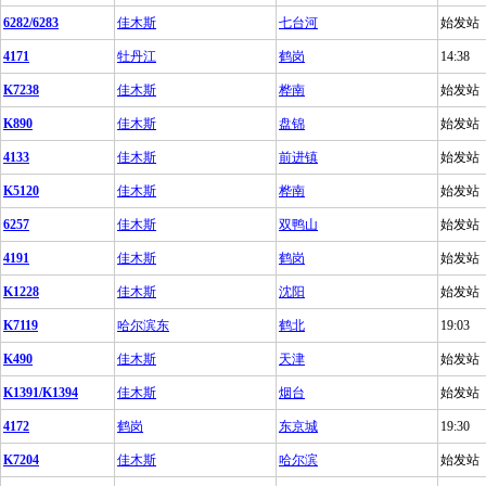
6282/6283
佳木斯
七台河
始发站
4171
牡丹江
鹤岗
14:38
K7238
佳木斯
桦南
始发站
K890
佳木斯
盘锦
始发站
4133
佳木斯
前进镇
始发站
K5120
佳木斯
桦南
始发站
6257
佳木斯
双鸭山
始发站
4191
佳木斯
鹤岗
始发站
K1228
佳木斯
沈阳
始发站
K7119
哈尔滨东
鹤北
19:03
K490
佳木斯
天津
始发站
K1391/K1394
佳木斯
烟台
始发站
4172
鹤岗
东京城
19:30
K7204
佳木斯
哈尔滨
始发站