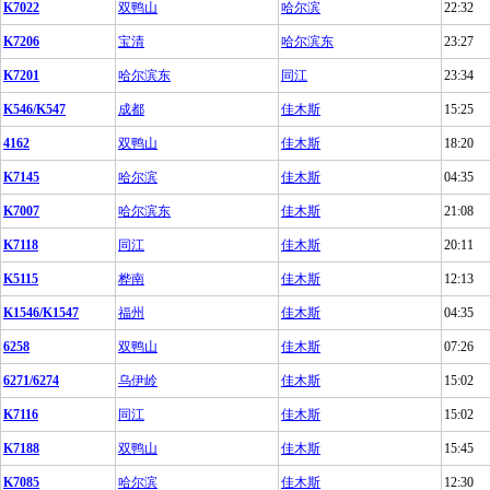
K7022
双鸭山
哈尔滨
22:32
K7206
宝清
哈尔滨东
23:27
K7201
哈尔滨东
同江
23:34
K546/K547
成都
佳木斯
15:25
4162
双鸭山
佳木斯
18:20
K7145
哈尔滨
佳木斯
04:35
K7007
哈尔滨东
佳木斯
21:08
K7118
同江
佳木斯
20:11
K5115
桦南
佳木斯
12:13
K1546/K1547
福州
佳木斯
04:35
6258
双鸭山
佳木斯
07:26
6271/6274
乌伊岭
佳木斯
15:02
K7116
同江
佳木斯
15:02
K7188
双鸭山
佳木斯
15:45
K7085
哈尔滨
佳木斯
12:30