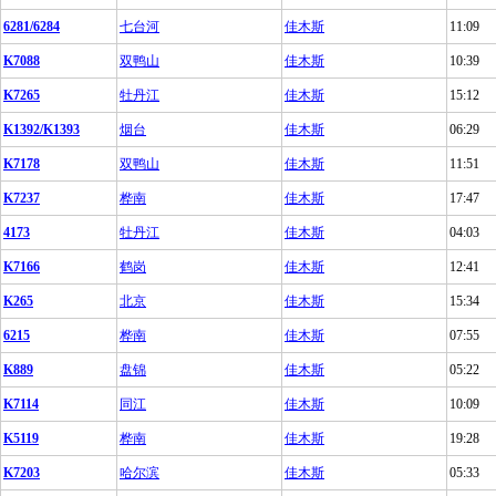
6281/6284
七台河
佳木斯
11:09
K7088
双鸭山
佳木斯
10:39
K7265
牡丹江
佳木斯
15:12
K1392/K1393
烟台
佳木斯
06:29
K7178
双鸭山
佳木斯
11:51
K7237
桦南
佳木斯
17:47
4173
牡丹江
佳木斯
04:03
K7166
鹤岗
佳木斯
12:41
K265
北京
佳木斯
15:34
6215
桦南
佳木斯
07:55
K889
盘锦
佳木斯
05:22
K7114
同江
佳木斯
10:09
K5119
桦南
佳木斯
19:28
K7203
哈尔滨
佳木斯
05:33