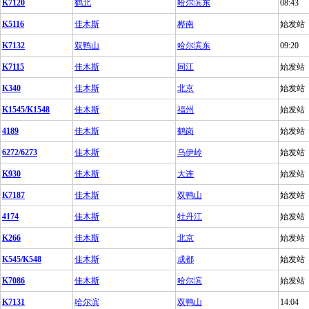
K7120
鹤北
哈尔滨东
08:43
K5116
佳木斯
桦南
始发站
K7132
双鸭山
哈尔滨东
09:20
K7115
佳木斯
同江
始发站
K340
佳木斯
北京
始发站
K1545/K1548
佳木斯
福州
始发站
4189
佳木斯
鹤岗
始发站
6272/6273
佳木斯
乌伊岭
始发站
K930
佳木斯
大连
始发站
K7187
佳木斯
双鸭山
始发站
4174
佳木斯
牡丹江
始发站
K266
佳木斯
北京
始发站
K545/K548
佳木斯
成都
始发站
K7086
佳木斯
哈尔滨
始发站
K7131
哈尔滨
双鸭山
14:04