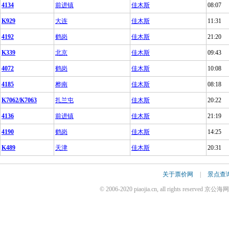
4134
前进镇
佳木斯
08:07
K929
大连
佳木斯
11:31
4192
鹤岗
佳木斯
21:20
K339
北京
佳木斯
09:43
4072
鹤岗
佳木斯
10:08
4185
桦南
佳木斯
08:18
K7062/K7063
扎兰屯
佳木斯
20:22
4136
前进镇
佳木斯
21:19
4190
鹤岗
佳木斯
14:25
K489
天津
佳木斯
20:31
关于票价网
|
景点查
© 2006-2020 piaojia.cn, all rights reserv