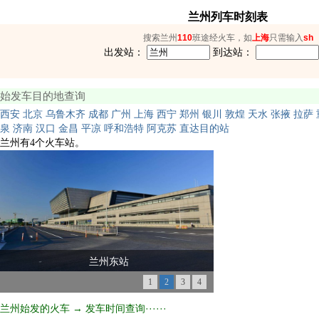
兰州列车时刻表
搜索兰州
110
班途经火车，如
上海
只需输入
sh
出发站：
到达站：
始发车目的地查询
西安
北京
乌鲁木齐
成都
广州
上海
西宁
郑州
银川
敦煌
天水
张掖
拉萨
泉
济南
汉口
金昌
平凉
呼和浩特
阿克苏
直达目的站
兰州有4个火车站。
兰州东站
1
2
3
4
兰州始发的火车 → 发车时间查询······