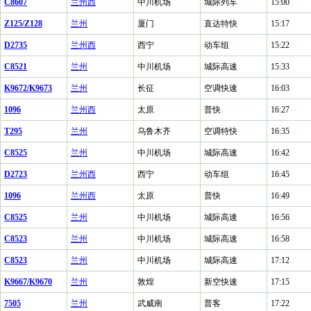
C8607
兰州西
中川机场
城际列车
15:00
Z125/Z128
兰州
厦门
直达特快
15:17
D2735
兰州西
西宁
动车组
15:22
C8521
兰州
中川机场
城际高速
15:33
K9672/K9673
兰州
长征
空调快速
16:03
1096
兰州西
太原
普快
16:27
T295
兰州
乌鲁木齐
空调特快
16:35
C8525
兰州
中川机场
城际高速
16:42
D2723
兰州西
西宁
动车组
16:45
1096
兰州西
太原
普快
16:49
C8525
兰州
中川机场
城际高速
16:56
C8523
兰州
中川机场
城际高速
16:58
C8523
兰州
中川机场
城际高速
17:12
K9667/K9670
兰州
敦煌
新空快速
17:15
7505
兰州
武威南
普客
17:22