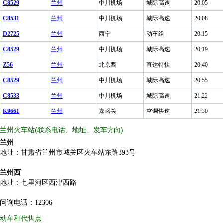
C8529
兰州
中川机场
城际高速
20:05
C8531
兰州
中川机场
城际高速
20:08
D2725
兰州
西宁
动车组
20:15
C8529
兰州
中川机场
城际高速
20:19
Z56
兰州
北京西
直达特快
20:40
C8529
兰州
中川机场
城际高速
20:55
C8533
兰州
中川机场
城际高速
21:22
K9661
兰州
嘉峪关
空调快速
21:30
兰州火车站(联系电话、地址、发车方向)
兰州
地址：甘肃省兰州市城关区火车站东路393号
兰州西
地址：七里河区西津西路
问询电话：12306
动车和代售点