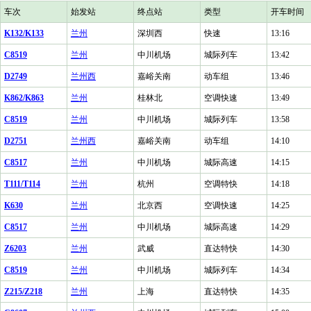
车次
始发站
终点站
类型
开车时间
K132/K133
兰州
深圳西
快速
13:16
C8519
兰州
中川机场
城际列车
13:42
D2749
兰州西
嘉峪关南
动车组
13:46
K862/K863
兰州
桂林北
空调快速
13:49
C8519
兰州
中川机场
城际列车
13:58
D2751
兰州西
嘉峪关南
动车组
14:10
C8517
兰州
中川机场
城际高速
14:15
T111/T114
兰州
杭州
空调特快
14:18
K630
兰州
北京西
空调快速
14:25
C8517
兰州
中川机场
城际高速
14:29
Z6203
兰州
武威
直达特快
14:30
C8519
兰州
中川机场
城际列车
14:34
Z215/Z218
兰州
上海
直达特快
14:35