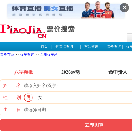
✕
首页
|
售票点查询
|
车站查询
|
票价查询
|
火
票价首页
>>
火车查询
>>
兰州火车站
八字精批
2026运势
命中贵人
姓 名
性 别
男
女
生 日