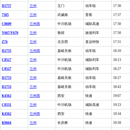
D2757
兰州
玉门
动车组
17:30
7505
兰州
武威南
普客
17:37
C8609
兰州西
中川机场
城际高速
17:50
Y667/Y670
兰州
敦煌
旅游列车
17:50
Z76
兰州
北京西
直达特快
17:51
D2755
兰州西
嘉峪关南
动车组
18:10
C8527
兰州
中川机场
城际列车
18:13
C8527
兰州
中川机场
城际列车
18:27
D2753
兰州
嘉峪关南
动车组
18:27
D2753
兰州
嘉峪关南
动车组
18:43
K4562
兰州西
西安
快速
19:07
C8531
兰州
中川机场
城际高速
19:23
K4562
兰州西
西安
快速
19:34
K9664
兰州
长庆桥
快速
19:59