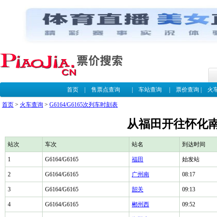
首页
|
售票点查询
|
车站查询
|
票价查询
|
火
首页
>
火车查询
>
G6164/G6165次列车时刻表
从福田开往怀化南G
站次
车次
站名
到达时间
1
G6164/G6165
福田
始发站
2
G6164/G6165
广州南
08:17
3
G6164/G6165
韶关
09:13
4
G6164/G6165
郴州西
09:52