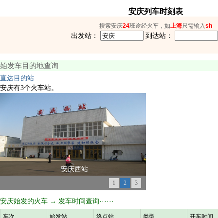
安庆列车时刻表
搜索安庆
24
班途经火车，如
上海
只需输入
sh
出发站：
到达站：
始发车目的地查询
直达目的站
安庆有3个火车站。
安庆西站
1
2
3
安庆始发的火车 → 发车时间查询······
车次
始发站
终点站
类型
开车时间