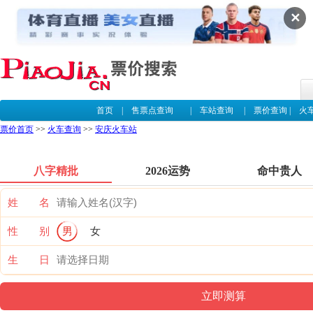
✕
首页
|
售票点查询
|
车站查询
|
票价查询
|
火
票价首页
>>
火车查询
>>
安庆火车站
八字精批
2026运势
命中贵人
姓 名
性 别
男
女
生 日