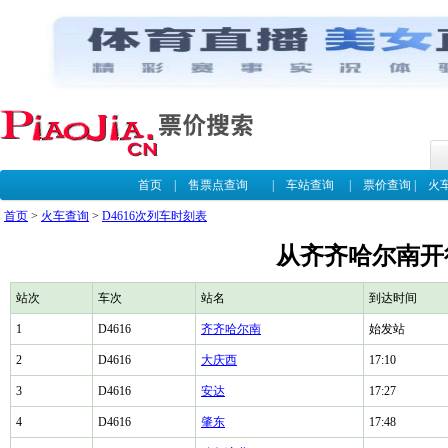
首页
|
售票点查询
|
车站查询
|
票价查询
|
火
首页
>
火车查询
>
D4616次列车时刻表
从齐齐哈尔南开往
站次
车次
站名
到达时间
1
D4616
齐齐哈尔南
始发站
2
D4616
大庆西
17:10
3
D4616
安达
17:27
4
D4616
肇东
17:48