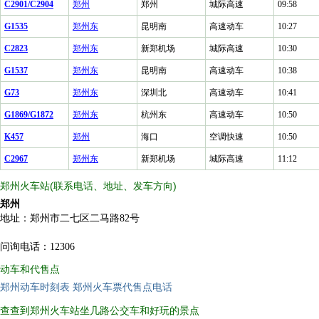
C2901/C2904
郑州
郑州
城际高速
09:58
G1535
郑州东
昆明南
高速动车
10:27
C2823
郑州东
新郑机场
城际高速
10:30
G1537
郑州东
昆明南
高速动车
10:38
G73
郑州东
深圳北
高速动车
10:41
G1869/G1872
郑州东
杭州东
高速动车
10:50
K457
郑州
海口
空调快速
10:50
C2967
郑州东
新郑机场
城际高速
11:12
郑州火车站(联系电话、地址、发车方向)
郑州
地址：郑州市二七区二马路82号
问询电话：12306
动车和代售点
郑州动车时刻表
郑州火车票代售点电话
查查到郑州火车站坐几路公交车和好玩的景点