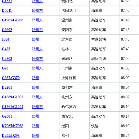
G1531
郑州东
贵阳北
高速动车
07:38
D5611
郑州东
洛阳龙门
动车组
07:40
G1965/G1968
郑州东
温州南
高速动车
07:45
G6602
郑州东
安阳东
高速动车
07:45
1304
郑州
北京西
空调普快
07:46
G425
郑州东
桂林
高速动车
07:48
C2802
郑州东
宋城路
城际高速
07:56
G93
郑州东
广州南
高速动车
07:56
G367/G370
郑州
上海虹桥
高速动车
08:00
D2201
郑州
成都东
动车组
08:04
G1889/G1892
郑州东
杭州东
高速动车
08:07
G1261/G1264
郑州东
哈尔滨西
高速动车
08:10
G2001
郑州
西安北
高速动车
08:14
K7965/K7968
郑州
濮阳
快速
08:19
D295/D298
郑州
福州
动车组
08:24