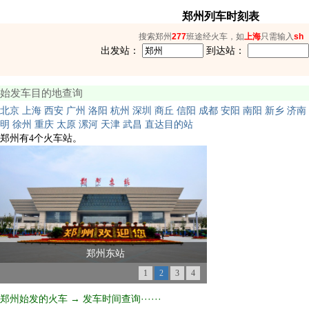
郑州列车时刻表
搜索郑州
277
班途经火车，如
上海
只需输入
sh
出发站：
到达站：
始发车目的地查询
北京
上海
西安
广州
洛阳
杭州
深圳
商丘
信阳
成都
安阳
南阳
新乡
济南
明
徐州
重庆
太原
漯河
天津
武昌
直达目的站
郑州有4个火车站。
郑州东站
1
2
3
4
郑州始发的火车 → 发车时间查询······