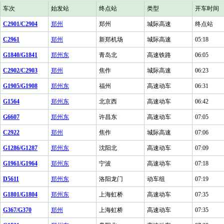
车次
始发站
终点站
类型
开车时间
C2901/C2904
郑州
郑州
城际高速
终点站
C2961
郑州
新郑机场
城际高速
05:18
G1840/G1841
郑州东
青岛北
高速铁路
06:05
C2902/C2903
郑州
焦作
城际高速
06:23
G1905/G1908
郑州东
福州
高速动车
06:31
G1564
郑州东
北京西
高速动车
06:42
G6607
郑州东
许昌东
高速动车
07:05
C2922
郑州
焦作
城际高速
07:06
G1286/G1287
郑州东
沈阳北
高速动车
07:09
G1961/G1964
郑州东
宁波
高速动车
07:18
D5611
郑州东
洛阳龙门
动车组
07:19
G1801/G1804
郑州东
上海虹桥
高速动车
07:35
G367/G370
郑州
上海虹桥
高速动车
07:35