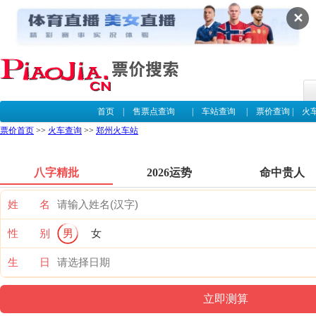
✕
首页
|
售票点查询
|
车站查询
|
票价查询
|
火
票价首页
>>
火车查询
>>
郑州火车站
八字精批
2026运势
命中贵人
姓 名
性 别
男
女
生 日