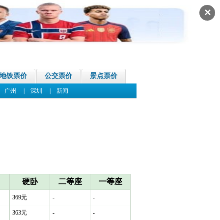
✕
地铁票价
公交票价
景点票价
|
广州
|
深圳
|
新闻
硬卧
二等座
一等座
369元
-
-
363元
-
-