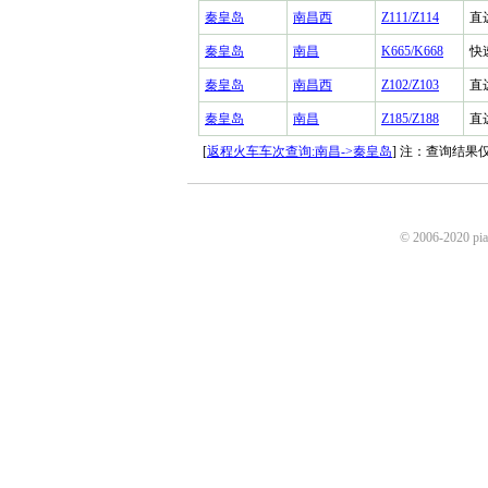
秦皇岛
南昌西
Z111/Z114
直
秦皇岛
南昌
K665/K668
快
秦皇岛
南昌西
Z102/Z103
直
秦皇岛
南昌
Z185/Z188
直
[
返程火车车次查询:南昌->秦皇岛
] 注：查询结
© 2006-2020 p