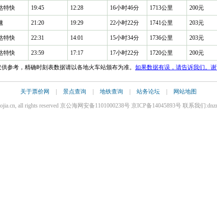
达特快
19:45
12:28
16小时46分
1713公里
200元
速
21:20
19:29
22小时22分
1741公里
203元
达特快
22:31
14:01
15小时34分
1736公里
203元
达特快
23:59
17:17
17小时22分
1720公里
200元
果仅供参考，精确时刻表数据请以各地火车站颁布为准。
如果数据有误，请告诉我们。谢
关于票价网
|
景点查询
|
地铁查询
|
站务论坛
|
网站地图
iaojia.cn, all rights reserved 京公海网安备1101000238号 京ICP备14045893号 联系我们:dnz