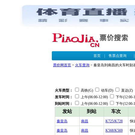
首页
|
售票点查询
票价网首页
>
火车查询
> 秦皇岛到南昌的火车时刻
火车类型：
高铁(G)
动车(D)
直达(Z)
发车时间：
上午(06:00-12:00)
下午(12:00-1
到站时间：
上午(06:00-12:00)
下午(12:00-1
发站
到站
车次
秦皇岛
南昌
K725/K728
快
秦皇岛
南昌
K568/K569
快