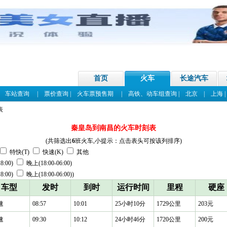
首页
火车
长途汽车
|
车站查询
|
票价查询
|
火车票预售期
|
高铁、动车组查询
|
北京
|
上海
表
秦皇岛到南昌的火车时刻表
(共筛选出
6
班火车,小提示：点击表头可按该列排序)
特快(T)
快速(K)
其他
8:00)
晚上(18:00-06:00)
8:00)
晚上(18:00-06:00))
车型
发时
到时
运行时间
里程
硬座
速
08:57
10:01
25小时10分
1729公里
203元
速
09:30
10:12
24小时46分
1720公里
200元