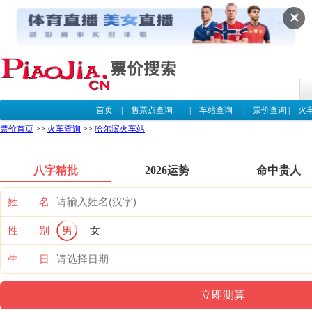
✕
首页
|
售票点查询
|
车站查询
|
票价查询
|
火
票价首页
>>
火车查询
>>
哈尔滨火车站
八字精批
2026运势
命中贵人
姓 名
性 别
男
女
生 日