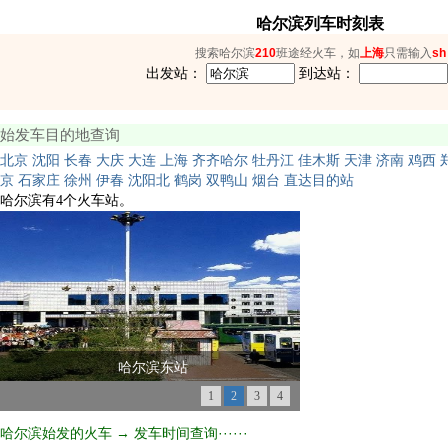
哈尔滨列车时刻表
搜索哈尔滨
210
班途经火车，如
上海
只需输入
sh
出发站：
到达站：
始发车目的地查询
北京
沈阳
长春
大庆
大连
上海
齐齐哈尔
牡丹江
佳木斯
天津
济南
鸡西
京
石家庄
徐州
伊春
沈阳北
鹤岗
双鸭山
烟台
直达目的站
哈尔滨有4个火车站。
哈尔滨东站
1
2
3
4
哈尔滨始发的火车 → 发车时间查询······