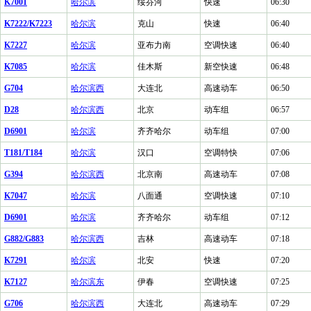
K7001
哈尔滨
绥芬河
快速
06:30
K7222/K7223
哈尔滨
克山
快速
06:40
K7227
哈尔滨
亚布力南
空调快速
06:40
K7085
哈尔滨
佳木斯
新空快速
06:48
G704
哈尔滨西
大连北
高速动车
06:50
D28
哈尔滨西
北京
动车组
06:57
D6901
哈尔滨
齐齐哈尔
动车组
07:00
T181/T184
哈尔滨
汉口
空调特快
07:06
G394
哈尔滨西
北京南
高速动车
07:08
K7047
哈尔滨
八面通
空调快速
07:10
D6901
哈尔滨
齐齐哈尔
动车组
07:12
G882/G883
哈尔滨西
吉林
高速动车
07:18
K7291
哈尔滨
北安
快速
07:20
K7127
哈尔滨东
伊春
空调快速
07:25
G706
哈尔滨西
大连北
高速动车
07:29