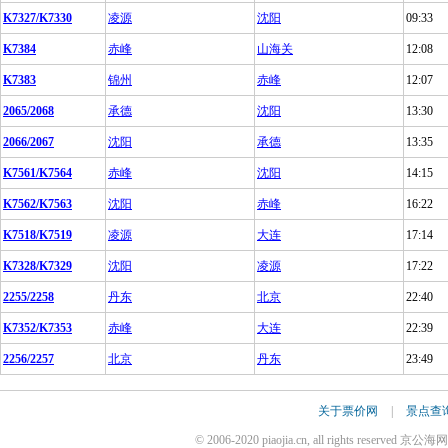
K7327/K7330
凌源
沈阳
09:33
K7384
赤峰
山海关
12:08
K7383
锦州
赤峰
12:07
2065/2068
承德
沈阳
13:30
2066/2067
沈阳
承德
13:35
K7561/K7564
赤峰
沈阳
14:15
K7562/K7563
沈阳
赤峰
16:22
K7518/K7519
凌源
大连
17:14
K7328/K7329
沈阳
凌源
17:22
2255/2258
丹东
北京
22:40
K7352/K7353
赤峰
大连
22:39
2256/2257
北京
丹东
23:49
关于票价网
|
景点查
© 2006-2020 piaojia.cn, all rights reserv