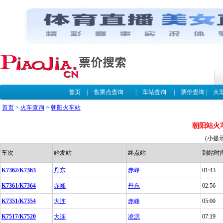
首页
|
售票点查询
|
车站查询
|
票价查询
|
火
首页
>
火车查询
>
朝阳火车站
朝阳站火
(小提
车次
始发站
终点站
到站时
K7362/K7363
丹东
赤峰
01:43
K7361/K7364
赤峰
丹东
02:56
K7351/K7354
大连
赤峰
05:00
K7517/K7520
大连
凌源
07:19