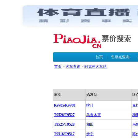
首页
|
售票点查询
首页
>
火车查询
>
阿克苏火车站
车次
始发站
终
K9785/K9788
喀什
克
T9526/T9527
乌鲁木齐
和
T9525/T9528
和田
乌
T9516/T9517
伊宁
喀