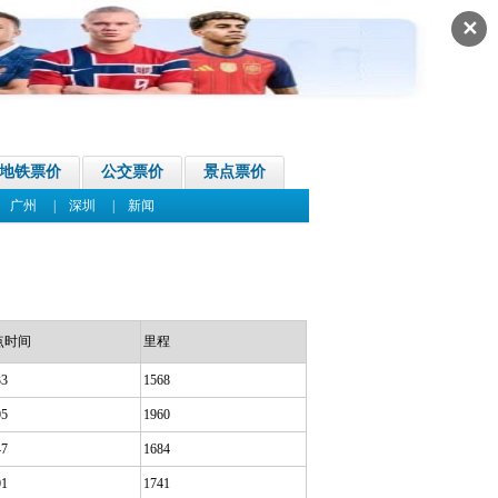
✕
地铁票价
公交票价
景点票价
|
广州
|
深圳
|
新闻
点时间
里程
33
1568
05
1960
47
1684
01
1741