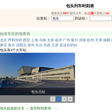
包头列车时刻表
搜索包头
50
班途经火车，如
上海
只需输入
sh
出发站：
到达站：
始发车目的地查询
北京
呼和浩特
西安
上海
乌海
太原
临河
广州
银川
济南
杭州
天津
成都
家庄
南京
沈阳北
徐州
长沙
武昌
五原
直达目的站
包头有4个火车站。
包头北站
1
2
3
4
包头始发的火车 → 发车时间查询······