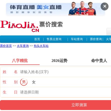
✕
首页
|
售票点查询
|
车站查询
|
票价查询
|
火
票价首页
>>
火车查询
>>
包头火车站
八字精批
2026运势
命中贵人
姓 名
性 别
男
女
生 日