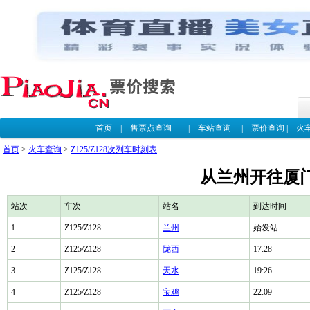
首页
|
售票点查询
|
车站查询
|
票价查询
|
火
首页
>
火车查询
>
Z125/Z128次列车时刻表
从兰州开往厦门Z
站次
车次
站名
到达时间
1
Z125/Z128
兰州
始发站
2
Z125/Z128
陇西
17:28
3
Z125/Z128
天水
19:26
4
Z125/Z128
宝鸡
22:09