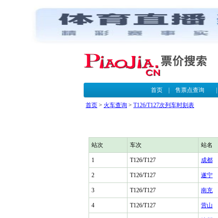
首页
|
售票点查询
首页
>
火车查询
>
T126/T127次列车时刻表
站次
车次
站名
1
T126/T127
成都
2
T126/T127
遂宁
3
T126/T127
南充
4
T126/T127
营山