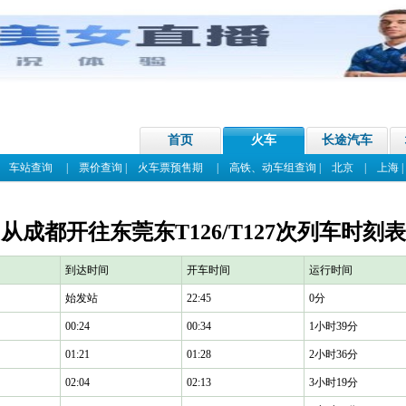
首页
火车
长途汽车
|
车站查询
|
票价查询
|
火车票预售期
|
高铁、动车组查询
|
北京
|
上海
从成都开往东莞东T126/T127次列车时刻表
到达时间
开车时间
运行时间
始发站
22:45
0分
00:24
00:34
1小时39分
01:21
01:28
2小时36分
02:04
02:13
3小时19分