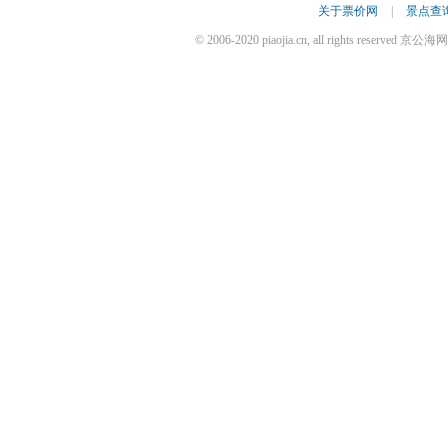
关于票价网
|
景点查
© 2006-2020 piaojia.cn, all rights reserv