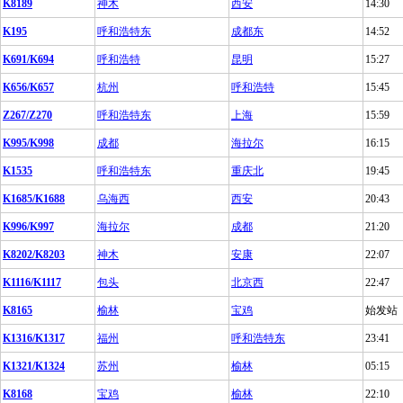
K8189
神木
西安
14:30
K195
呼和浩特东
成都东
14:52
K691/K694
呼和浩特
昆明
15:27
K656/K657
杭州
呼和浩特
15:45
Z267/Z270
呼和浩特东
上海
15:59
K995/K998
成都
海拉尔
16:15
K1535
呼和浩特东
重庆北
19:45
K1685/K1688
乌海西
西安
20:43
K996/K997
海拉尔
成都
21:20
K8202/K8203
神木
安康
22:07
K1116/K1117
包头
北京西
22:47
K8165
榆林
宝鸡
始发站
K1316/K1317
福州
呼和浩特东
23:41
K1321/K1324
苏州
榆林
05:15
K8168
宝鸡
榆林
22:10