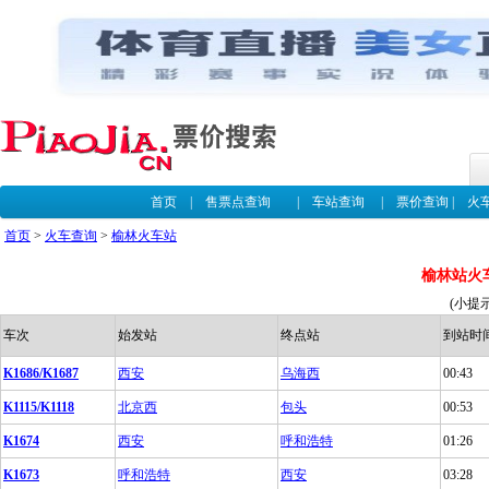
首页
|
售票点查询
|
车站查询
|
票价查询
|
火
首页
>
火车查询
>
榆林火车站
榆林站火
(小提
车次
始发站
终点站
到站时
K1686/K1687
西安
乌海西
00:43
K1115/K1118
北京西
包头
00:53
K1674
西安
呼和浩特
01:26
K1673
呼和浩特
西安
03:28