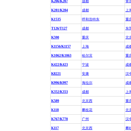
K206/K207
成都
青
K281/K284
成都
上
K1535
呼和浩特东
重
T126/T127
成都
东
K590
重庆
北
K1156/K1157
上海
成
K1062/K1063
哈尔滨
重
K422/K423
宁波
成
K8221
安康
汉
K996/K997
海拉尔
成
K352/K353
成都
上
K589
北京西
重
K118
攀枝花
北
K767/K770
广州
汉
K117
北京西
攀