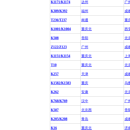
K1171/K1174
达州
广
K389/K392
福州
成
T236/T237
南通
重
K1001/K1004
重庆北
西
K508
贵阳
北
Z122/Z123
广州
成
K1151/K1154
重庆北
上
T10
重庆北
北
K257
天津
成
K1582/K1583
重庆
乌
K262
安康
北
K768/K769
汉中
广
K507
北京西
贵
K205/K208
青岛
成
K16
重庆北
济