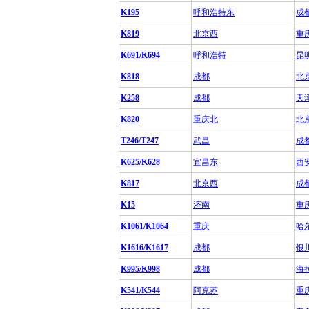
K195
呼和浩特东
成
K819
北京西
重
K691/K694
呼和浩特
昆
K818
成都
北
K258
成都
天
K820
重庆北
北
T246/T247
武昌
成
K625/K628
宜昌东
西
K817
北京西
成
K15
济南
重
K1061/K1064
重庆
哈
K1616/K1617
成都
银
K995/K998
成都
海
K541/K544
阿克苏
重