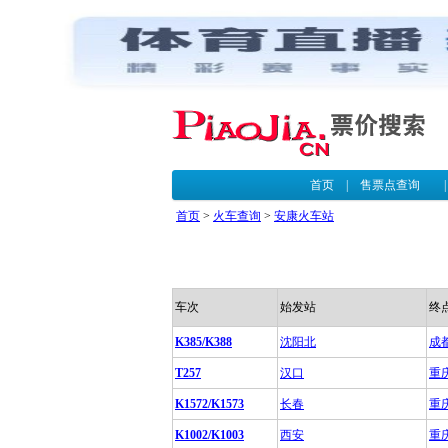
首页
|
售票点查询
首页
>
火车查询
>
安康火车站
车次
始发站
终
K385/K388
沈阳北
成
T257
汉口
重
K1572/K1573
长春
重
K1002/K1003
西安
重