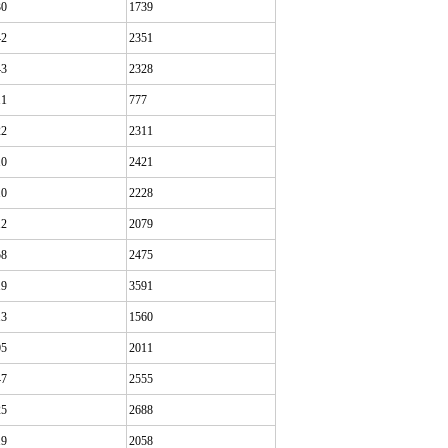
30
1739
42
2351
43
2328
11
777
22
2311
10
2421
10
2228
12
2079
58
2475
19
3591
13
1560
05
2011
47
2555
25
2688
19
2058