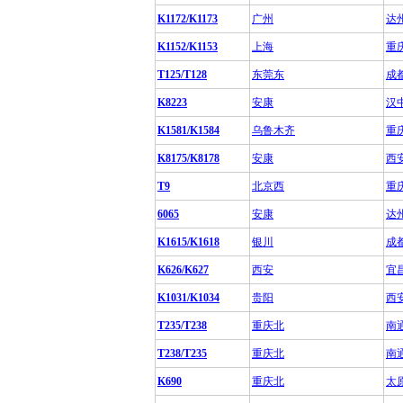
K1172/K1173
广州
达
K1152/K1153
上海
重
T125/T128
东莞东
成
K8223
安康
汉
K1581/K1584
乌鲁木齐
重
K8175/K8178
安康
西
T9
北京西
重
6065
安康
达
K1615/K1618
银川
成
K626/K627
西安
宜
K1031/K1034
贵阳
西
T235/T238
重庆北
南
T238/T235
重庆北
南
K690
重庆北
太