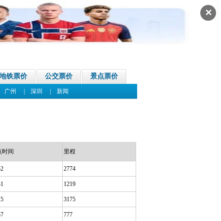
✕
地铁票价
公交票价
景点票价
|
广州
|
深圳
|
新闻
点时间
里程
52
2774
51
1219
25
3175
57
777