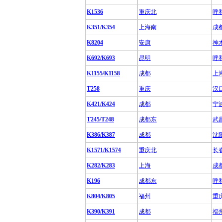
K1536
重庆北
呼
K351/K354
上海南
成
K8204
安康
神
K692/K693
昆明
呼
K1155/K1158
成都
上
T258
重庆
汉
K421/K424
成都
宁
T245/T248
成都东
武
K386/K387
成都
沈
K1571/K1574
重庆北
长
K282/K283
上海
成
K196
成都东
呼
K804/K805
福州
重
K390/K391
成都
福