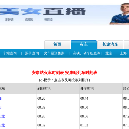
首页
火车
长途汽车
|
车站查询
|
票价查询
|
火车票预售期
|
高铁、动车组查询
|
北京
|
上海
安康站火车时刻表 安康站列车时刻表
(小提示：点击表头可按该列排序)
点站
到站时间
开车时间
终
都
00:20
00:44
08:
庆
00:39
00:50
08:
庆北
00:26
00:56
07:
庆北
00:32
01:02
07: