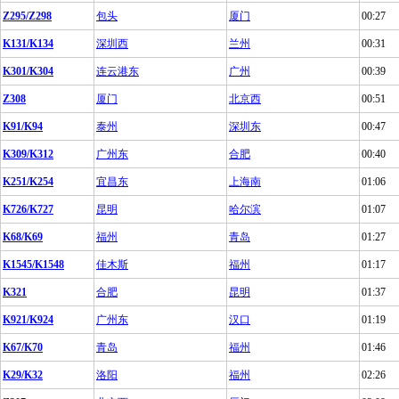
Z295/Z298
包头
厦门
00:27
K131/K134
深圳西
兰州
00:31
K301/K304
连云港东
广州
00:39
Z308
厦门
北京西
00:51
K91/K94
泰州
深圳东
00:47
K309/K312
广州东
合肥
00:40
K251/K254
宜昌东
上海南
01:06
K726/K727
昆明
哈尔滨
01:07
K68/K69
福州
青岛
01:27
K1545/K1548
佳木斯
福州
01:17
K321
合肥
昆明
01:37
K921/K924
广州东
汉口
01:19
K67/K70
青岛
福州
01:46
K29/K32
洛阳
福州
02:26