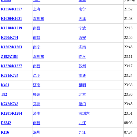
K1556/K1557
上海
南宁
21:52
K1620/K1621
深圳东
天津
21:58
K1218/K1219
南昌
宁波
22:13
K790/K791
南昌
西安
22:55
K1562/K1563
南宁
济南
22:45
Z182/Z183
深圳东
临河
23:11
K1326/K1327
南昌
苏州
23:17
K721/K724
昆明
南通
23:24
K491
济南
昆明
23:38
T92
赣州
北京
23:36
K742/K743
郑州
厦门
23:45
K1281/K1284
济南
深圳东
23:51
D6342
南昌
九江
08:08
K116
深圳
九江
07:34