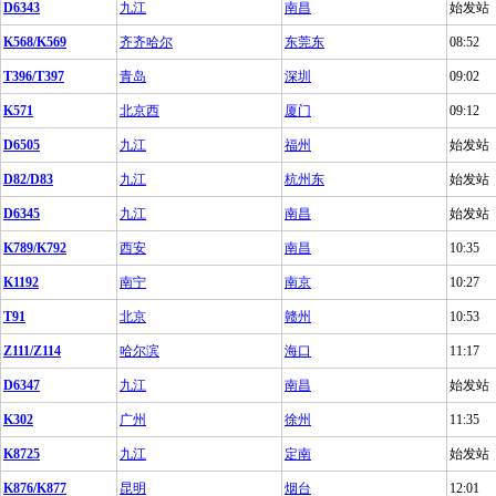
D6343
九江
南昌
始发站
K568/K569
齐齐哈尔
东莞东
08:52
T396/T397
青岛
深圳
09:02
K571
北京西
厦门
09:12
D6505
九江
福州
始发站
D82/D83
九江
杭州东
始发站
D6345
九江
南昌
始发站
K789/K792
西安
南昌
10:35
K1192
南宁
南京
10:27
T91
北京
赣州
10:53
Z111/Z114
哈尔滨
海口
11:17
D6347
九江
南昌
始发站
K302
广州
徐州
11:35
K8725
九江
定南
始发站
K876/K877
昆明
烟台
12:01