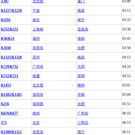
Z307
北京西
厦门
03:09
K1217/K1220
宁波
南昌
03:13
K1191
南京
南宁
03:33
K252/K253
上海南
宜昌东
03:38
K30/K31
福州
洛阳
03:45
K1030
东莞东
合肥
03:58
K1325/K1328
苏州
南昌
04:12
K729/K732
广州东
大同
04:24
K722/K723
南通
昆明
04:52
K1453
北京西
赣州
05:01
K1282/K1283
深圳东
济南
05:09
K256
深圳西
合肥
05:51
K676/K677
徐州
广州东
06:10
Z71
北京
三明北
06:15
K1309/K1312
东莞东
西宁
06:11