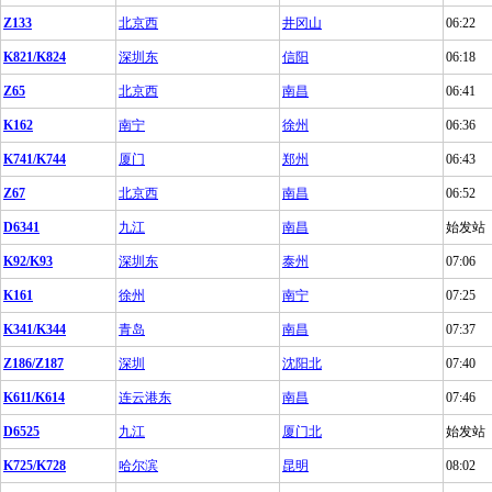
Z133
北京西
井冈山
06:22
K821/K824
深圳东
信阳
06:18
Z65
北京西
南昌
06:41
K162
南宁
徐州
06:36
K741/K744
厦门
郑州
06:43
Z67
北京西
南昌
06:52
D6341
九江
南昌
始发站
K92/K93
深圳东
泰州
07:06
K161
徐州
南宁
07:25
K341/K344
青岛
南昌
07:37
Z186/Z187
深圳
沈阳北
07:40
K611/K614
连云港东
南昌
07:46
D6525
九江
厦门北
始发站
K725/K728
哈尔滨
昆明
08:02