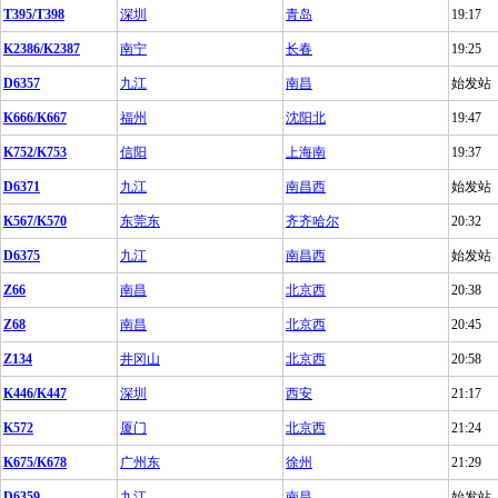
T395/T398
深圳
青岛
19:17
K2386/K2387
南宁
长春
19:25
D6357
九江
南昌
始发站
K666/K667
福州
沈阳北
19:47
K752/K753
信阳
上海南
19:37
D6371
九江
南昌西
始发站
K567/K570
东莞东
齐齐哈尔
20:32
D6375
九江
南昌西
始发站
Z66
南昌
北京西
20:38
Z68
南昌
北京西
20:45
Z134
井冈山
北京西
20:58
K446/K447
深圳
西安
21:17
K572
厦门
北京西
21:24
K675/K678
广州东
徐州
21:29
D6359
九江
南昌
始发站