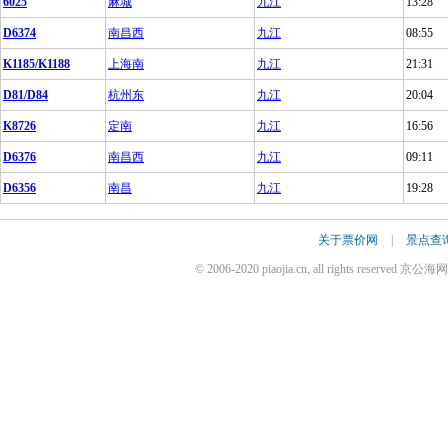
6025
麻城
九江
13:28
D6374
南昌西
九江
08:55
K1185/K1188
上海南
九江
21:31
D81/D84
杭州东
九江
20:04
K8726
定南
九江
16:56
D6376
南昌西
九江
09:11
D6356
南昌
九江
19:28
关于票价网
|
景点查
© 2006-2020 piaojia.cn, all rights reserv