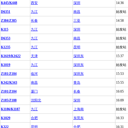
K445/K448
西安
深圳
14:36
D6351
九江
南昌
始发站
Z384/Z385
长春
三亚
14:58
K115
九江
深圳
始发站
D6353
九江
南昌
始发站
K1235
九江
昆明
始发站
K1619/K1622
天津
深圳东
15:37
K1019
九江
深圳东
始发站
Z181/Z184
临河
深圳东
15:53
K342/K343
南昌
青岛
15:55
Z101/Z104
厦门
长春
16:05
Z185/Z188
沈阳北
深圳
16:09
K1186/K1187
九江
上海南
始发站
K1029
合肥
东莞东
16:33
K322
昆明
合肥
16:31