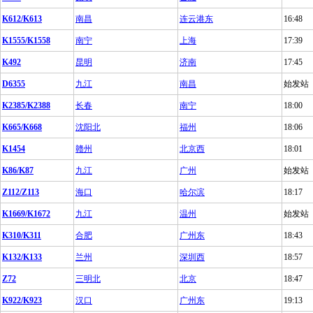
K612/K613
南昌
连云港东
16:48
K1555/K1558
南宁
上海
17:39
K492
昆明
济南
17:45
D6355
九江
南昌
始发站
K2385/K2388
长春
南宁
18:00
K665/K668
沈阳北
福州
18:06
K1454
赣州
北京西
18:01
K86/K87
九江
广州
始发站
Z112/Z113
海口
哈尔滨
18:17
K1669/K1672
九江
温州
始发站
K310/K311
合肥
广州东
18:43
K132/K133
兰州
深圳西
18:57
Z72
三明北
北京
18:47
K922/K923
汉口
广州东
19:13