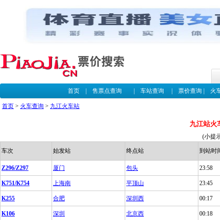
首页
|
售票点查询
|
车站查询
|
票价查询
|
火
首页
>
火车查询
>
九江火车站
九江站火
(小提
车次
始发站
终点站
到站时
Z296/Z297
厦门
包头
23:58
K751/K754
上海南
平顶山
23:45
K255
合肥
深圳西
00:17
K106
深圳
北京西
00:18