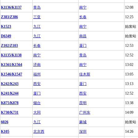
K1136/K1137
青岛
南宁
12:08
Z383/Z386
三亚
长春
12:25
K1523
九江
南宁
始发站
D6349
九江
南昌
始发站
Z102/Z103
长春
厦门
12:53
K1135/K1138
南宁
青岛
12:52
K1561/K1564
济南
南宁
13:02
K1546/K1547
福州
佳木斯
13:05
K242/K243
西安
厦门
13:13
K241/K244
厦门
西安
12:52
K875/K878
烟台
昆明
13:38
K730/K731
大同
广州东
14:09
6026
九江
麻城
始发站
K105
北京西
深圳
14:26