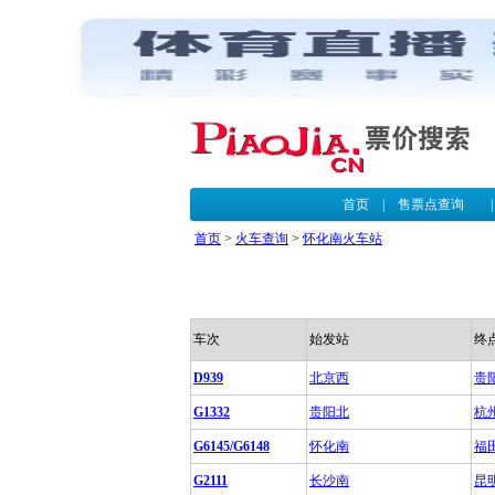
首页
|
售票点查询
首页
>
火车查询
>
怀化南火车站
车次
始发站
终
D939
北京西
贵
G1332
贵阳北
杭
G6145/G6148
怀化南
福
G2111
长沙南
昆