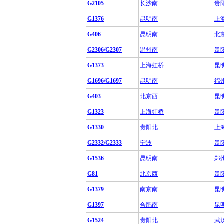
G2105
长沙南
贵
G1376
昆明南
上
G406
昆明南
北
G2306/G2307
温州南
贵
G1373
上海虹桥
昆
G1696/G1697
昆明南
福
G403
北京西
昆
G1323
上海虹桥
贵
G1330
贵阳北
上
G2332/G2333
宁波
贵
G1536
昆明南
郑
G81
北京西
贵
G1379
南京南
昆
G1397
合肥南
昆
G1524
贵阳北
武