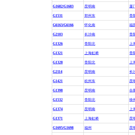
G1682/G1683
昆明南
厦
G1531
郑州东
贵
G6163/G6166
怀化南
福
G2103
长沙南
贵
G1326
贵阳北
上
G1321
上海虹桥
贵
G1328
贵阳北
上
G2114
昆明南
长
G1421
杭州东
昆
G1398
昆明南
合
G1532
贵阳北
徐
G1374
昆明南
上
G1371
上海虹桥
昆
G1695/G1698
福州
昆