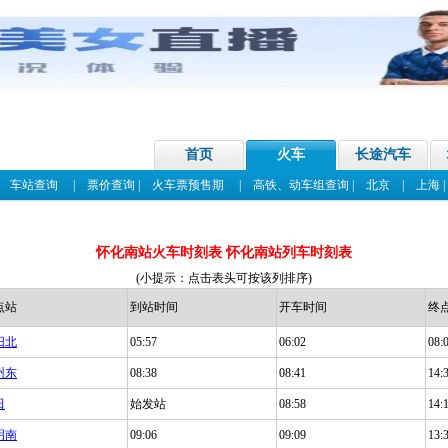
首页
火车
长途汽车
|
车站查询
|
票价查询
|
火车票预售期
|
高铁、动车组查询
|
北京
|
上海
怀化南站火车时刻表 怀化南站列车时刻表
(小提示：点击表头可按该列排序)
点站
到站时间
开车时间
终
阳北
05:57
06:02
08:
州东
08:38
08:41
14:
田
始发站
08:58
14:
明南
09:06
09:09
13: