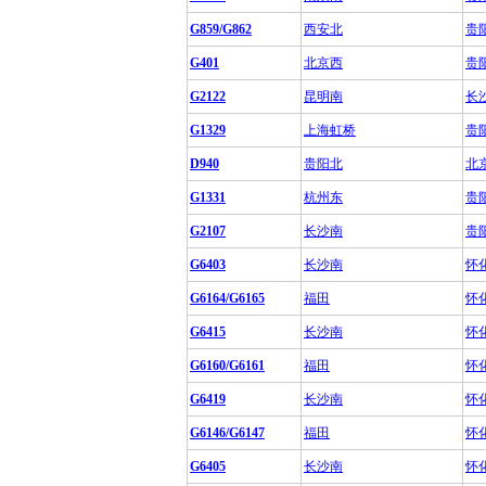
G859/G862
西安北
贵
G401
北京西
贵
G2122
昆明南
长
G1329
上海虹桥
贵
D940
贵阳北
北
G1331
杭州东
贵
G2107
长沙南
贵
G6403
长沙南
怀
G6164/G6165
福田
怀
G6415
长沙南
怀
G6160/G6161
福田
怀
G6419
长沙南
怀
G6146/G6147
福田
怀
G6405
长沙南
怀