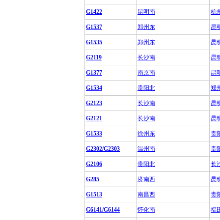
G1422
昆明南
杭
G1537
郑州东
昆
G1535
郑州东
昆
G2119
长沙南
昆
G1377
南京南
昆
G1534
贵阳北
郑
G2123
长沙南
昆
G2121
长沙南
昆
G1533
徐州东
贵
G2302/G2303
温州南
贵
G2106
贵阳北
长
G285
济南西
昆
G1513
南昌西
贵
G6141/G6144
怀化南
福