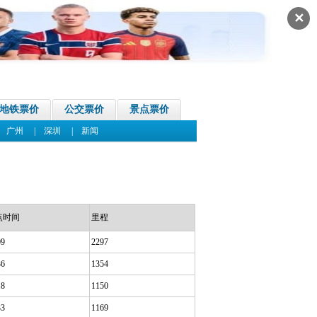
✕
地铁票价
公交票价
景点票价
|
广州
|
深圳
|
新闻
点时间
里程
09
2297
36
1354
18
1150
33
1169