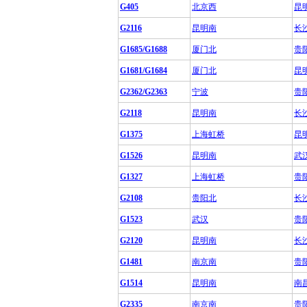
G405
北京西
昆
G2116
昆明南
长
G1685/G1688
厦门北
贵
G1681/G1684
厦门北
昆
G2362/G2363
宁波
贵
G2118
昆明南
长
G1375
上海虹桥
昆
G1526
昆明南
武
G1327
上海虹桥
贵
G2108
贵阳北
长
G1523
武汉
贵
G2120
昆明南
长
G1481
南京南
贵
G1514
昆明南
南
G2335
南京南
贵