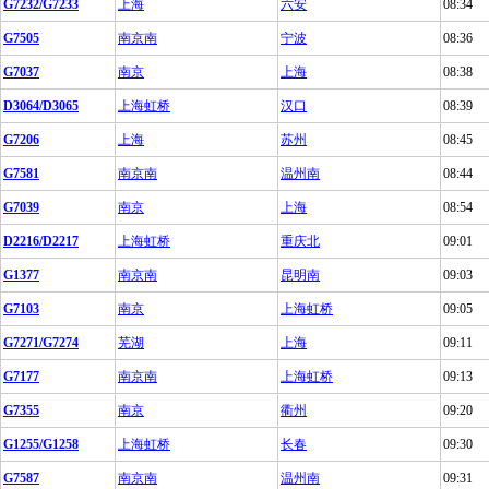
G7232/G7233
上海
六安
08:34
G7505
南京南
宁波
08:36
G7037
南京
上海
08:38
D3064/D3065
上海虹桥
汉口
08:39
G7206
上海
苏州
08:45
G7581
南京南
温州南
08:44
G7039
南京
上海
08:54
D2216/D2217
上海虹桥
重庆北
09:01
G1377
南京南
昆明南
09:03
G7103
南京
上海虹桥
09:05
G7271/G7274
芜湖
上海
09:11
G7177
南京南
上海虹桥
09:13
G7355
南京
衢州
09:20
G1255/G1258
上海虹桥
长春
09:30
G7587
南京南
温州南
09:31