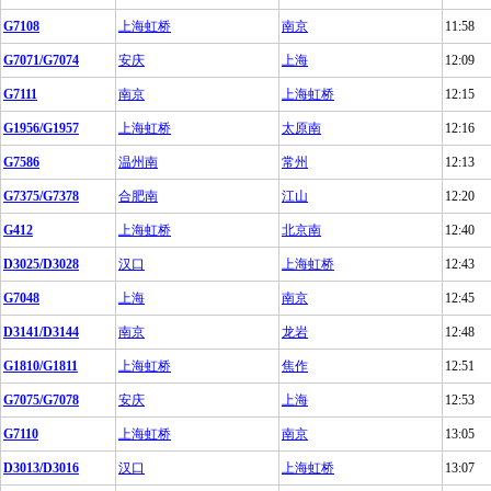
G7108
上海虹桥
南京
11:58
G7071/G7074
安庆
上海
12:09
G7111
南京
上海虹桥
12:15
G1956/G1957
上海虹桥
太原南
12:16
G7586
温州南
常州
12:13
G7375/G7378
合肥南
江山
12:20
G412
上海虹桥
北京南
12:40
D3025/D3028
汉口
上海虹桥
12:43
G7048
上海
南京
12:45
D3141/D3144
南京
龙岩
12:48
G1810/G1811
上海虹桥
焦作
12:51
G7075/G7078
安庆
上海
12:53
G7110
上海虹桥
南京
13:05
D3013/D3016
汉口
上海虹桥
13:07