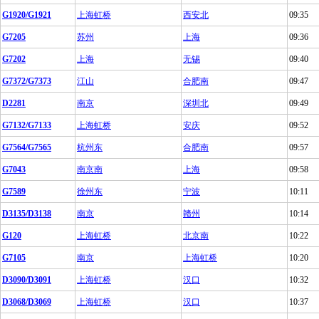
G1920/G1921
上海虹桥
西安北
09:35
G7205
苏州
上海
09:36
G7202
上海
无锡
09:40
G7372/G7373
江山
合肥南
09:47
D2281
南京
深圳北
09:49
G7132/G7133
上海虹桥
安庆
09:52
G7564/G7565
杭州东
合肥南
09:57
G7043
南京南
上海
09:58
G7589
徐州东
宁波
10:11
D3135/D3138
南京
赣州
10:14
G120
上海虹桥
北京南
10:22
G7105
南京
上海虹桥
10:20
D3090/D3091
上海虹桥
汉口
10:32
D3068/D3069
上海虹桥
汉口
10:37