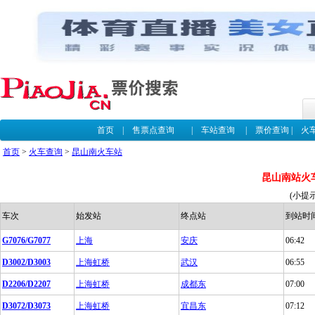
首页
|
售票点查询
|
车站查询
|
票价查询
|
火
首页
>
火车查询
>
昆山南火车站
昆山南站火
(小提
车次
始发站
终点站
到站时
G7076/G7077
上海
安庆
06:42
D3002/D3003
上海虹桥
武汉
06:55
D2206/D2207
上海虹桥
成都东
07:00
D3072/D3073
上海虹桥
宜昌东
07:12