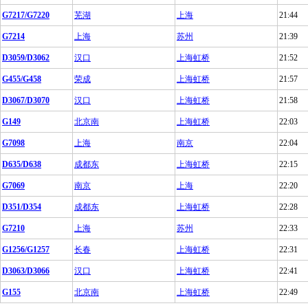
G7217/G7220
芜湖
上海
21:44
G7214
上海
苏州
21:39
D3059/D3062
汉口
上海虹桥
21:52
G455/G458
荣成
上海虹桥
21:57
D3067/D3070
汉口
上海虹桥
21:58
G149
北京南
上海虹桥
22:03
G7098
上海
南京
22:04
D635/D638
成都东
上海虹桥
22:15
G7069
南京
上海
22:20
D351/D354
成都东
上海虹桥
22:28
G7210
上海
苏州
22:33
G1256/G1257
长春
上海虹桥
22:31
D3063/D3066
汉口
上海虹桥
22:41
G155
北京南
上海虹桥
22:49